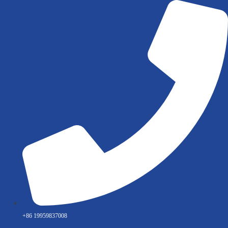
Ir
al
contenido
+86 19959837008