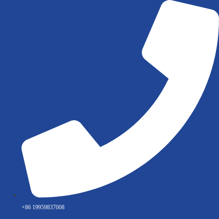
Ir
al
contenido
+86 19959837008