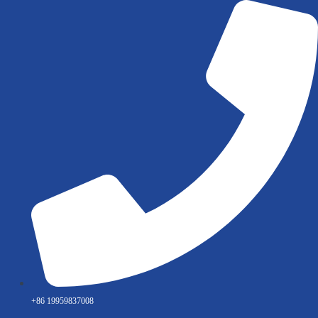
Ir
al
contenido
+86 19959837008