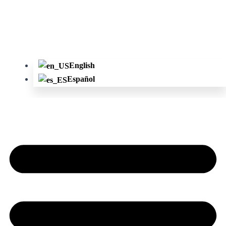
English
Español