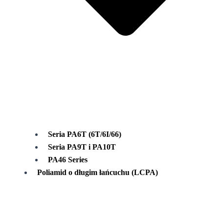
Seria PA6T (6T/6I/66)
Seria PA9T i PA10T
PA46 Series
Poliamid o długim łańcuchu (LCPA)