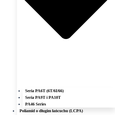
Seria PA6T (6T/6I/66)
Seria PA9T i PA10T
PA46 Series
Poliamid o długim łańcuchu (LCPA)