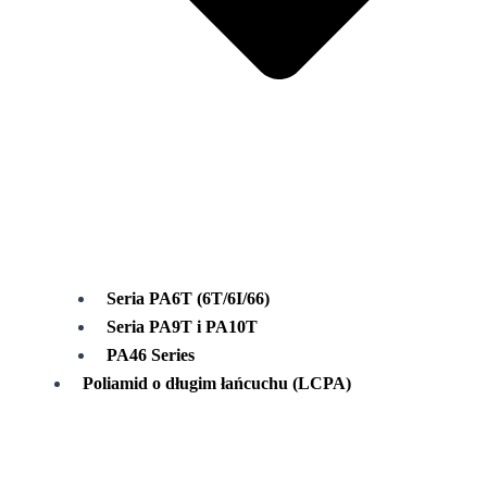
Seria PA6T (6T/6I/66)
Seria PA9T i PA10T
PA46 Series
Poliamid o długim łańcuchu (LCPA)