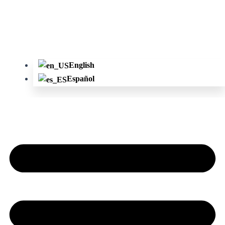
English
Español