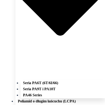
Seria PA6T (6T/6I/66)
Seria PA9T i PA10T
PA46 Series
Poliamid o długim łańcuchu (LCPA)