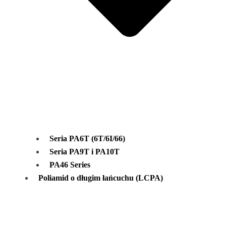
Seria PA6T (6T/6I/66)
Seria PA9T i PA10T
PA46 Series
Poliamid o długim łańcuchu (LCPA)