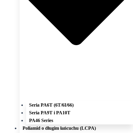
Seria PA6T (6T/6I/66)
Seria PA9T i PA10T
PA46 Series
Poliamid o długim łańcuchu (LCPA)