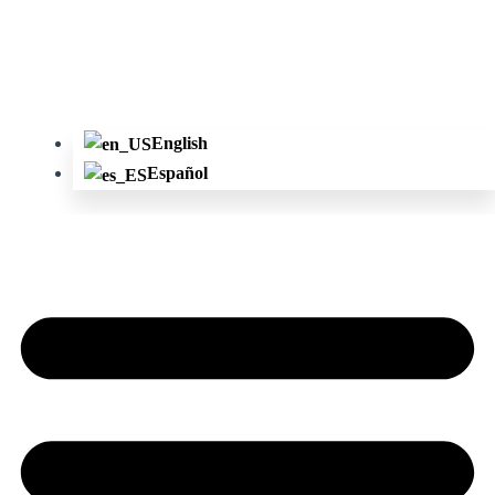
English
Español