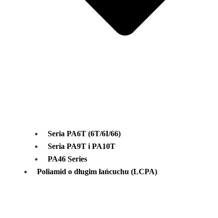
Seria PA6T (6T/6I/66)
Seria PA9T i PA10T
PA46 Series
Poliamid o długim łańcuchu (LCPA)