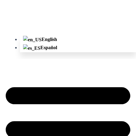
English
Español