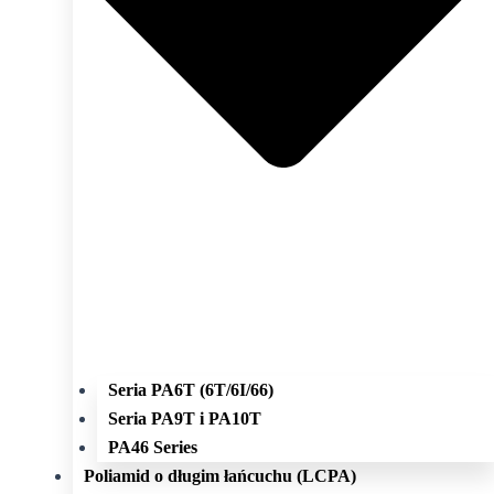
Seria PA6T (6T/6I/66)
Seria PA9T i PA10T
PA46 Series
Poliamid o długim łańcuchu (LCPA)