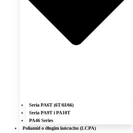
Seria PA6T (6T/6I/66)
Seria PA9T i PA10T
PA46 Series
Poliamid o długim łańcuchu (LCPA)