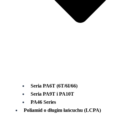
Seria PA6T (6T/6I/66)
Seria PA9T i PA10T
PA46 Series
Poliamid o długim łańcuchu (LCPA)