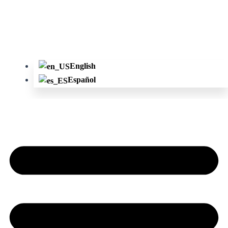
English
Español