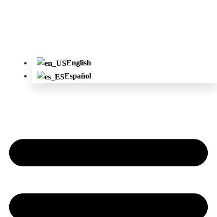
English
Español