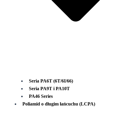
Seria PA6T (6T/6I/66)
Seria PA9T i PA10T
PA46 Series
Poliamid o długim łańcuchu (LCPA)