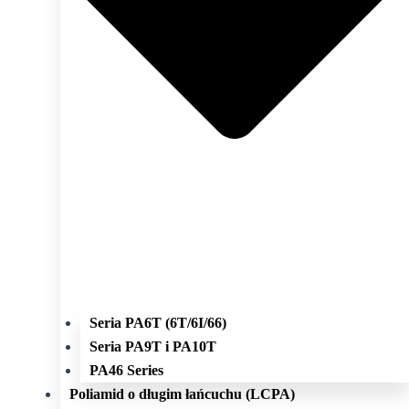
Seria PA6T (6T/6I/66)
Seria PA9T i PA10T
PA46 Series
Poliamid o długim łańcuchu (LCPA)